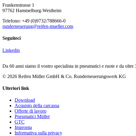
Frankenstrasse 1
97762 Hammelburg-Westheim
Telefono: +49 (0)9732/788666-0
runderneuerung@reifen-mueller.com
Seguiteci
Linkedin
Da 60 anni siamo il vostro specialista in pneumatici e ruote e da oltre 
© 2026 Reifen Müller GmbH & Co. Runderneuerungswerk KG
Ulteriori link
Download
Acquisto della carcassa
Offerte di lavoro
Pneumatici Müller
GTC
Impronta
Informativa sulla privacy