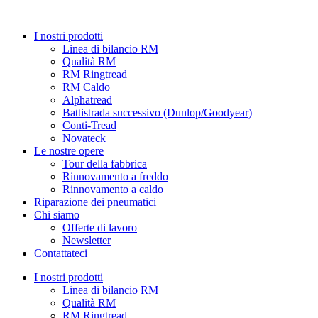
Vai
al
I nostri prodotti
contenuto
Linea di bilancio RM
Qualità RM
RM Ringtread
RM Caldo
Alphatread
Battistrada successivo (Dunlop/Goodyear)
Conti-Tread
Novateck
Le nostre opere
Tour della fabbrica
Rinnovamento a freddo
Rinnovamento a caldo
Riparazione dei pneumatici
Chi siamo
Offerte di lavoro
Newsletter
Contattateci
I nostri prodotti
Linea di bilancio RM
Qualità RM
RM Ringtread