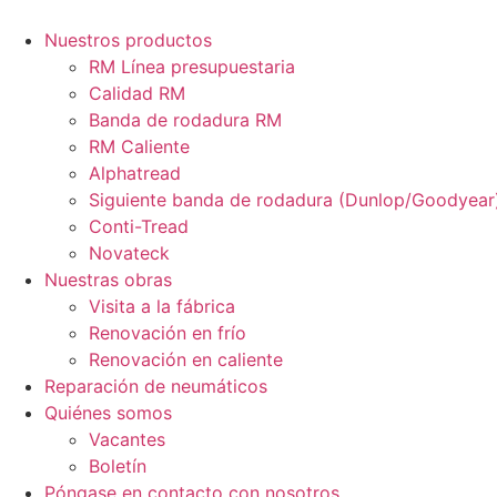
Ir
al
Nuestros productos
contenido
RM Línea presupuestaria
Calidad RM
Banda de rodadura RM
RM Caliente
Alphatread
Siguiente banda de rodadura (Dunlop/Goodyear
Conti-Tread
Novateck
Nuestras obras
Visita a la fábrica
Renovación en frío
Renovación en caliente
Reparación de neumáticos
Quiénes somos
Vacantes
Boletín
Póngase en contacto con nosotros