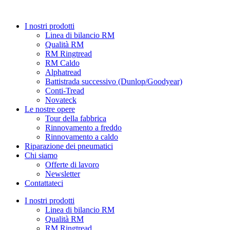
Vai
al
I nostri prodotti
contenuto
Linea di bilancio RM
Qualità RM
RM Ringtread
RM Caldo
Alphatread
Battistrada successivo (Dunlop/Goodyear)
Conti-Tread
Novateck
Le nostre opere
Tour della fabbrica
Rinnovamento a freddo
Rinnovamento a caldo
Riparazione dei pneumatici
Chi siamo
Offerte di lavoro
Newsletter
Contattateci
I nostri prodotti
Linea di bilancio RM
Qualità RM
RM Ringtread