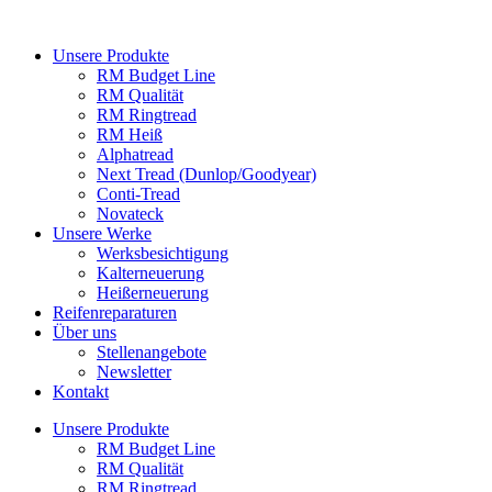
Zum
Inhalt
Unsere Produkte
wechseln
RM Budget Line
RM Qualität
RM Ringtread
RM Heiß
Alphatread
Next Tread (Dunlop/Goodyear)
Conti-Tread
Novateck
Unsere Werke
Werksbesichtigung
Kalterneuerung
Heißerneuerung
Reifenreparaturen
Über uns
Stellenangebote
Newsletter
Kontakt
Unsere Produkte
RM Budget Line
RM Qualität
RM Ringtread