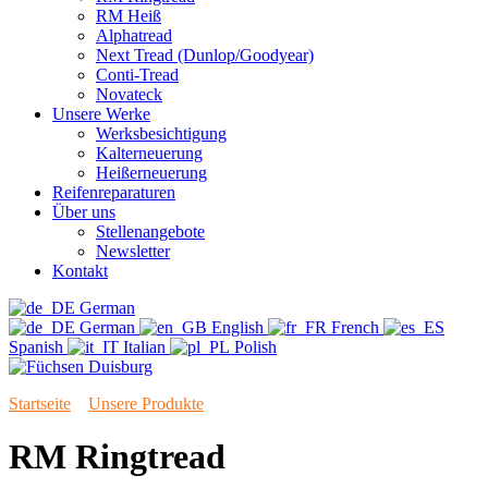
RM Heiß
Alphatread
Next Tread (Dunlop/Goodyear)
Conti-Tread
Novateck
Unsere Werke
Werksbesichtigung
Kalterneuerung
Heißerneuerung
Reifenreparaturen
Über uns
Stellenangebote
Newsletter
Kontakt
German
German
English
French
Spanish
Italian
Polish
Startseite
»
Unsere Produkte
»
RM Ringtread
RM Ringtread