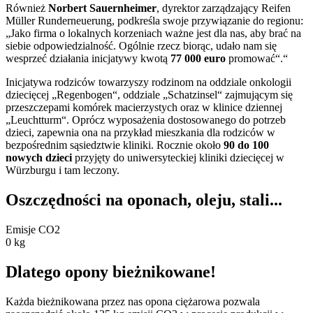
Również
Norbert Sauernheimer
, dyrektor zarządzający Reifen
Müller Runderneuerung, podkreśla swoje przywiązanie do regionu:
„Jako firma o lokalnych korzeniach ważne jest dla nas, aby brać na
siebie odpowiedzialność. Ogólnie rzecz biorąc, udało nam się
wesprzeć działania inicjatywy kwotą
77 000 euro
promować“.“
Inicjatywa rodziców towarzyszy rodzinom na oddziale onkologii
dziecięcej „Regenbogen“, oddziale „Schatzinsel“ zajmującym się
przeszczepami komórek macierzystych oraz w klinice dziennej
„Leuchtturm“. Oprócz wyposażenia dostosowanego do potrzeb
dzieci, zapewnia ona na przykład mieszkania dla rodziców w
bezpośrednim sąsiedztwie kliniki. Rocznie około
90 do 100
nowych dzieci
przyjęty do uniwersyteckiej kliniki dziecięcej w
Würzburgu i tam leczony.
Oszczędności na oponach, oleju, stali...
Emisje CO2
0
kg
Dlatego opony bieżnikowane!
Każda bieżnikowana przez nas opona ciężarowa pozwala