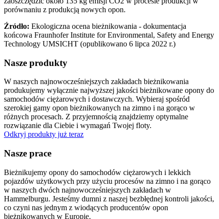
zaoszczędzić około 135 kg emisji CO2 w procesie produkcji w
porównaniu z produkcją nowych opon.
Źródło:
Ekologiczna ocena bieżnikowania - dokumentacja
końcowa Fraunhofer Institute for Environmental, Safety and Energy
Technology UMSICHT (opublikowano 6 lipca 2022 r.)
Nasze produkty
W naszych najnowocześniejszych zakładach bieżnikowania
produkujemy wyłącznie najwyższej jakości bieżnikowane opony do
samochodów ciężarowych i dostawczych. Wybieraj spośród
szerokiej gamy opon bieżnikowanych na zimno i na gorąco w
różnych procesach. Z przyjemnością znajdziemy optymalne
rozwiązanie dla Ciebie i wymagań Twojej floty.
Odkryj produkty już teraz
Nasze prace
Bieżnikujemy opony do samochodów ciężarowych i lekkich
pojazdów użytkowych przy użyciu procesów na zimno i na gorąco
w naszych dwóch najnowocześniejszych zakładach w
Hammelburgu. Jesteśmy dumni z naszej bezbłędnej kontroli jakości,
co czyni nas jednym z wiodących producentów opon
bieżnikowanych w Europie.