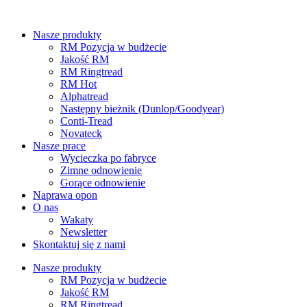
Przejdź
do
Nasze produkty
treści
RM Pozycja w budżecie
Jakość RM
RM Ringtread
RM Hot
Alphatread
Następny bieżnik (Dunlop/Goodyear)
Conti-Tread
Novateck
Nasze prace
Wycieczka po fabryce
Zimne odnowienie
Gorące odnowienie
Naprawa opon
O nas
Wakaty
Newsletter
Skontaktuj się z nami
Nasze produkty
RM Pozycja w budżecie
Jakość RM
RM Ringtread