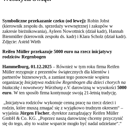
Symboliczne przekazanie czeku
(od lewej):
Robin Jobst
(kierownik zespołu ds. sprzedaży wewnętrznej i zakupów w
zakresie bieżnikowania), Ayleen Nowottnick (dział kadr), Hannah
Bienmüller (kierownik zespołu ds. kadr) i Klara Scholz (dział kadr).
Zdjęcie: Astrid Wirth
Reifen Müller przekazuje 5000 euro na rzecz inicjatywy
rodziców Regenbogen
Hammelburg, 01.12.2025
– Również w tym roku firma Reifen
Müller rezygnuje z prezentów świątecznych dla klientów i
partnerów biznesowych, a zamiast tego ponownie wspiera
organizację
Inicjatywa rodziców Regenbogen dla dzieci chorych na
białaczkę i nowotwory Würzburg e.V.
darowizną w wysokości
5000
euro
. W ten sposób firma kontynuuje swoją 21-letnią tradycję.
„Inicjatywa rodziców wykonuje cenną pracę na rzecz dzieci i
rodzin, które muszą zmagać się z wyjątkowo trudnym okresem“ –
wyjaśnia
Jürgen Fischer
, dyrektor zarządzający Reifen Müller
GmbH & Co. KG. „Poprzez naszą darowiznę chcemy przyczynić
się do tego, aby to ważne wsparcie mogło być nadal udzielane“.“